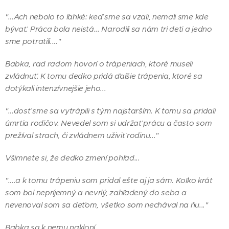
"...Ach nebolo to ľahké: keď sme sa vzali, nemali sme kde
bývať. Práca bola neistá... Narodili sa nám tri deti a jedno
sme potratili...."
Babka, rad radom hovorí o trápeniach, ktoré museli
zvládnuť. K tomu dedko pridá ďalšie trápenia, ktoré sa
dotýkali intenzívnejšie jeho...
"...dosť sme sa vytrápili s tým najstarším. K tomu sa pridali
úmrtia rodičov. Nevedel som si udržať prácu a často som
prežíval strach, či zvládnem uživiť rodinu..."
Všimnete si, že dedko zmení pohľad...
"....a k tomu trápeniu som pridal ešte aj ja sám. Koľko krát
som bol nepríjemný a nevrlý, zahľadený do seba a
nevenoval som sa deťom, všetko som nechával na ňu..."
Babka sa k nemu nakloní....