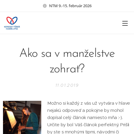
NTM 9.-15. február 2026
Ako sa v manželstve
zohrať?
11.01.2019
Možno si každý z vás už vytvára v hlave
nejakú odpoveď a pokojne by mohol
dopísal celý článok namiesto mňa :-).
Určite by bol Váš článok perfektný. Prišli
by ste s mnohými tipmi, návodmi či