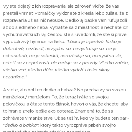
Vy ste dojatý z ich rozprávania, ale zároveň vidíte, že vás
prestali vnímať. Pomaličky vykĺznete z kresla, lebo tušíte, že z
rozprávania už asi nič nebude. Dedko aj babka vám "ufujazdili"
až do siedmeho neba. Vytratíte sa z miestnosti a necháte ich
vychutnávať si ich raj. Cestou ste si uvedomili, že ste si práve
vypočuli živý hymnus na lásku:
"Láska je trpezlivá, láska je
dobrotivá; nezávidí, nevypína sa, nevystatuje sa, nie je
nehanebná, nie je sebecká, nerozčuľuje sa, nemyslí na zl
é,
neteší sa z neprávosti, ale raduje sa z pravdy. Všetko znáša,
všetko verí, všetko dú
fa, všetko vydrží. Láska nikdy
nezanikne."
A viete, kto bol ten dedko a babka? No predsa vy so svojou
manželkou/ manželom. To, že teraz hráte so svojou
polovičkou a čítate tento článok, hovorí o vás, že chcete, aby
to hranie znelo lepšie ako doteraz. Znamená to, že sa
zohrávate v manželstve. Už sa teším, keď vy budete ten pár -
"
dedko a babka"
, ktorý takto vyrozpráva príbeh svojho