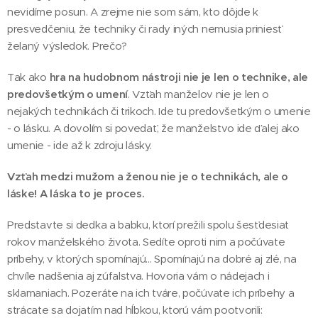
nevidíme posun. A zrejme nie som sám, kto dôjde k
presvedčeniu, že techniky či rady iných nemusia priniesť
želaný výsledok. Prečo?
Tak ako
hra na hudobnom nástroji nie je len o technike, ale
predovšetkým o umení
. Vzťah manželov nie je len o
nejakých technikách či trikoch. Ide tu predovšetkým o umenie
- o lásku. A dovolím si povedať, že manželstvo ide ďalej ako
umenie - ide až k zdroju lásky.
Vzťah medzi mužom a ženou nie je o technikách, ale o
láske! A láska to je proces.
Predstavte si dedka a babku, ktorí prežili spolu šesťdesiat
rokov manželského života. Sedíte oproti nim a počúvate
príbehy, v ktorých spomínajú... Spomínajú na dobré aj zlé, na
chvíle nadšenia aj zúfalstva. Hovoria vám o nádejach i
sklamaniach. Pozeráte na ich tváre, počúvate ich príbehy a
strácate sa dojatím nad hĺbkou, ktorú vám pootvorili: