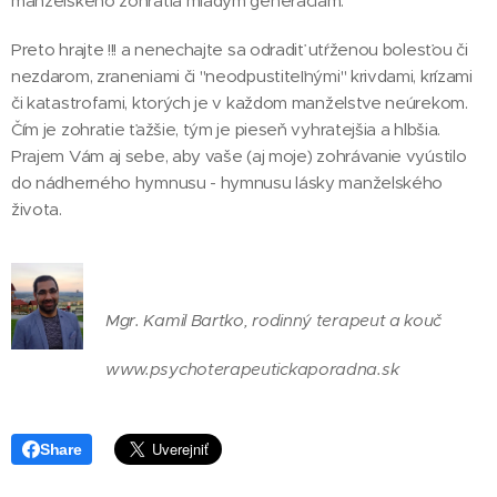
manželského zohratia mladým generáciám.
Preto hrajte !!! a nenechajte sa odradiť utŕženou bolesťou či
nezdarom, zraneniami či "neodpustiteľnými" krivdami, krízami
či katastrofami, ktorých je v každom manželstve neúrekom.
Čím je zohratie ťažšie, tým je pieseň vyhratejšia a hlbšia.
Prajem Vám aj sebe, aby vaše (aj moje) zohrávanie vyústilo
do nádherného hymnusu - hymnusu lásky manželského
života.
Mgr. Kamil Bartko, rodinný terapeut a kouč
www.psychoterapeutickaporadna.sk
Share