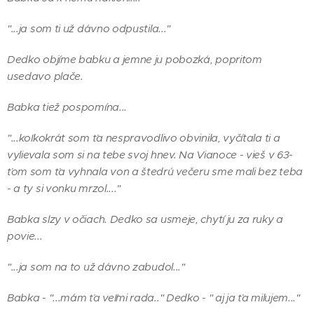
"...ja som ti už dávno odpustila..."
Dedko objíme babku a jemne ju pobozká, popritom
usedavo plače.
Babka tiež pospomína...
"...koľkokrát som ťa nespravodlivo obvinila, vyčítala ti a
vylievala som si na tebe svoj hnev. Na Vianoce - vieš v 63-
ťom som ťa vyhnala von a štedrú večeru sme mali bez teba
- a ty si vonku mrzol...."
Babka slzy v očiach. Dedko sa usmeje, chytí ju za ruky a
povie...
"...ja som na to už dávno zabudol..."
Babka - "...mám ťa veľmi rada.." Dedko - " aj ja ťa milujem..."