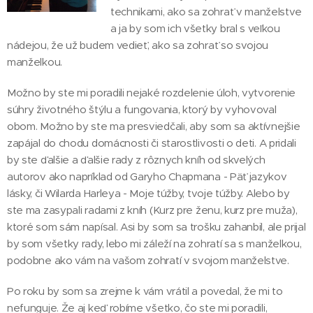
technikami, ako sa zohrať v manželstve
a ja by som ich všetky bral s veľkou
nádejou, že už budem vedieť, ako sa zohrať so svojou
manželkou.
Možno by ste mi poradili nejaké rozdelenie úloh, vytvorenie
súhry životného štýlu a fungovania, ktorý by vyhovoval
obom. Možno by ste ma presviedčali, aby som sa aktívnejšie
zapájal do chodu domácnosti či starostlivosti o deti. A pridali
by ste ďalšie a ďalšie rady z rôznych kníh od skvelých
autorov ako napríklad od Garyho Chapmana - Päť jazykov
lásky, či Wilarda Harleya - Moje túžby, tvoje túžby. Alebo by
ste ma zasypali radami z kníh (Kurz pre ženu, kurz pre muža),
ktoré som sám napísal. Asi by som sa trošku zahanbil, ale prijal
by som všetky rady, lebo mi záleží na zohratí sa s manželkou,
podobne ako vám na vašom zohratí v svojom manželstve.
Po roku by som sa zrejme k vám vrátil a povedal, že mi to
nefunguje. Že aj keď robíme všetko, čo ste mi poradili,