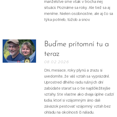
manželstve sme však v trocha inej
situácii. Poznáme sa roky. Ale tiež sa aj
meníme. Nielen osobnostne, ale aj čo sa
týka potrieb, túžob a snov.
Buďme prítomní tu a
teraz
08.02.2026
Dni, mesiace, roky plynú a zrazu si
uvedomíte, že váš vzťah sa vyprázdnil.
Uprostred dlhého radu rušných dní
zabúdate starať sa o tie najdôležitejšie
vzťahy. Ste vlastne ako dvaja úplne cudzí
ľudia, ktorí si vzájomným áno dali
záväzok pestovať vzájomný vzťah bez
ohľadu na okolnosti či náladu.