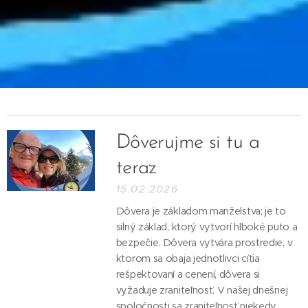
Dôverujme si tu a
teraz
15.02.2026
Dôvera je základom manželstva; je to
silný základ, ktorý vytvorí hlboké puto a
bezpečie. Dôvera vytvára prostredie, v
ktorom sa obaja jednotlivci cítia
rešpektovaní a cenení, dôvera si
vyžaduje zraniteľnosť. V našej dnešnej
spoločnosti sa zraniteľnosť niekedy