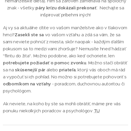
nemanželské dieťa). Film sa zároveň zameriava na spoločný
znak - všetky
páry krízu dokázali prekonať
. Nechajte sa
inšpirovať príbehmi iných!
Aj vy sa aktuálne cítite vo vašom manželstve ako v tlakovom
hrnci?
Zasekli ste sa
vo vašom vzťahu a zdá sa vám, že sa
sami neviete pohnúť z miesta, skôr naopak - každým ďalším
pokusom sa to medzi vami zhoršuje? Nemusíte hneď hádzať
"flintu do žita". Možno podobne, ako keď ochoriete, len
potrebujete požiadať o pomoc zvonku
. Možno stačí obrátiť
sa na
skúsenejší pár
alebo
priateľa
, ktorý vás oboch má rád
a vypočuť si ich pohľad. No možno si potrebujete pohovoriť s
odborníkom na vzťahy
- poradcom, duchovnou autoritou či
psychológom.
Ak neviete, na koho by ste sa mohli obrátiť, máme pre vás
ponuku niekoľkých poradcov a psychológov
TU