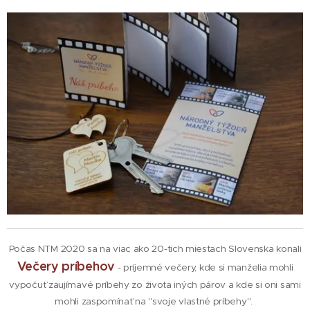
Počas NTM 2020 sa na viac ako 20-tich miestach Slovenska konali
Večery príbehov
- príjemné večery, kde si manželia mohli
vypočuť zaujímavé príbehy zo života iných párov a kde si oni sami
mohli zaspomínať na "svoje vlastné príbehy".