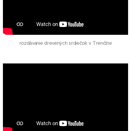
rozdávanie drevených srdiečok v Trenčíne