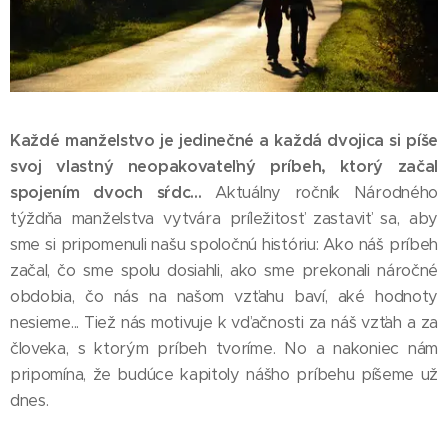
Každé manželstvo je jedinečné a každá dvojica si píše
svoj vlastný neopakovateľný príbeh, ktorý začal
spojením dvoch sŕdc...
Aktuálny ročník Národného
týždňa manželstva vytvára príležitosť zastaviť sa, aby
sme si pripomenuli našu spoločnú históriu: Ako náš príbeh
začal, čo sme spolu dosiahli, ako sme prekonali náročné
obdobia, čo nás na našom vzťahu baví, aké hodnoty
nesieme... Tiež nás motivuje k vďačnosti za náš vzťah a za
človeka, s ktorým príbeh tvoríme. No a nakoniec nám
pripomína, že budúce kapitoly nášho príbehu píšeme už
dnes.