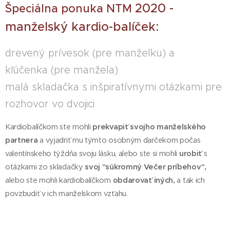
2020 -
Špeciálna ponuka NTM
manželský kardio-balíček:
drevený prívesok (pre manželku) a
kľúčenka (pre manžela)
malá skladačka s inšpiratívnymi otázkami pre
rozhovor vo dvojici
Kardiobalíčkom ste mohli
prekvapiť svojho manželského
partnera
a vyjadriť mu týmto osobným darčekom počas
valentínskeho týždňa svoju lásku, alebo ste si mohli
u
robiť
s
otázkami zo skladačky
svoj "súkromný Večer príbehov",
alebo ste mohli kardiobalíčkom
obdarovať iných,
a tak ich
povzbudiť v ich manželskom vzťahu.