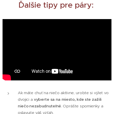
Ďalšie tipy pre páry:
Ak máte chuť na niečo aktívne, urobte si výlet vo
dvojici a
vyberte sa na miesto, kde ste zažili
niečo nezabudnuteľné
. Oprášte spomienky a
oslavujte váš vzťah.