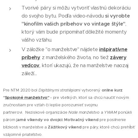
Tvorivé páry si môžu vytvoriť vlastnú dekoráciu
do svojho bytu. Podľa video-návodu
si vyrobte
"kinofilm vašich príbehov vo vintage štýle"
,
ktorý vám bude pripomínať dôležité momenty
vášho vzťahu.
V záložke "o manželstve" nájdete
inšpiratívne
príbehy
z manželského života, no tiež
závery
vedcov
,
ktorí ukazujú, že na manželstve naozaj
záleží...
Pre NTM 2020 bol
Digitálnymi stratégiami
vytvorený
online kurz
"
Spokojné manželstvo"
-
pre všetkých, ktorí sa chcú naučiť novým
zručnostiam pre vzťah či lepšie porozumieť svojmu
partnerovi. Neziskové organizácie
Naše manželstvo
a
YWAM
ponúkli
párom
jarné víkendy vo dvojici:
Motivačný víkend
pre posilnenie
blízkosti v manželstve a
Zážitkový víkend
pre páry, ktoré chcú prehĺbiť
vzájomné priateľstvo.