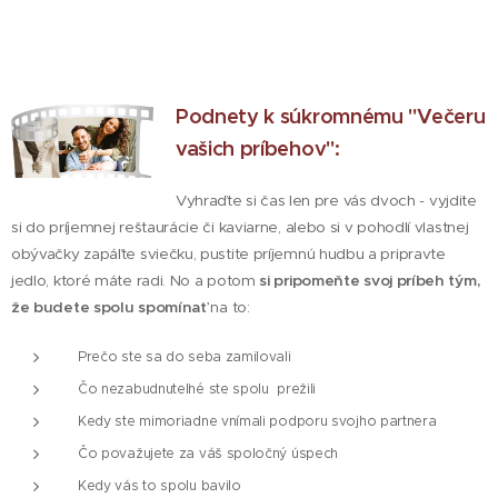
Podnety k súkromnému "Večeru
vašich príbehov":
Vyhraďte si čas len pre vás dvoch - vyjdite
si do príjemnej reštaurácie či kaviarne, alebo si v pohodlí vlastnej
obývačky zapáľte sviečku, pustite príjemnú hudbu a pripravte
jedlo, ktoré máte radi. No a potom
si pripomeňte svoj príbeh tým,
že budete spolu spomínať
na to:
Prečo ste sa do seba zamilovali
Čo nezabudnuteľné ste spolu prežili
Kedy ste mimoriadne vnímali podporu svojho partnera
Čo považujete za váš spoločný úspech
Kedy vás to spolu bavilo