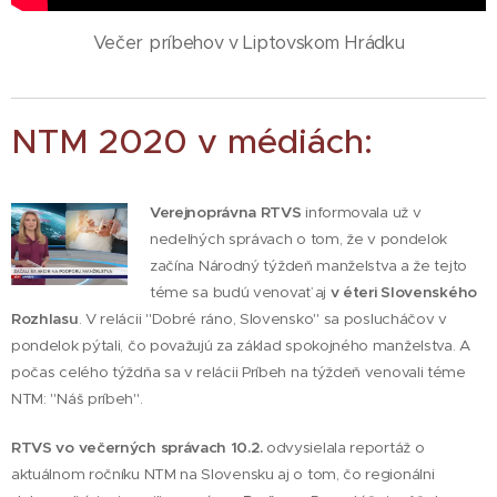
Večer príbehov v Liptovskom Hrádku
NTM 2020 v médiách:
Verejnoprávna RTVS
informovala už v
nedeľných správach o tom, že v pondelok
začína Národný týždeň manželstva a že tejto
téme sa budú venovať aj
v éteri Slovenského
Rozhlasu
. V relácii "Dobré ráno, Slovensko" sa poslucháčov v
pondelok pýtali, čo považujú za základ spokojného manželstva. A
počas celého týždňa sa v relácii Príbeh na týždeň venovali téme
NTM: "Náš príbeh".
RTVS vo
večerných správach 10.2.
odvysielala reportáž o
aktuálnom ročníku NTM na Slovensku aj o tom, čo regionálni