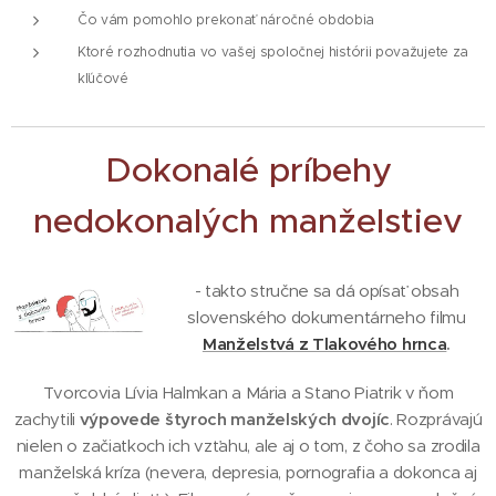
Čo vám pomohlo prekonať náročné obdobia
Ktoré rozhodnutia vo vašej spoločnej histórii považujete za
kľúčové
Dokonalé príbehy
nedokonalých manželstiev
- takto stručne sa dá opísať obsah
slovenského dokumentárneho filmu
Manželstvá z Tlakového hrnca
.
Tvorcovia Lívia Halmkan a Mária a Stano Piatrik v ňom
zachytili
výpovede štyroch manželských dvojíc
. Rozprávajú
nielen o začiatkoch ich vzťahu, ale aj o tom, z čoho sa zrodila
manželská kríza (nevera, depresia, pornografia a dokonca aj