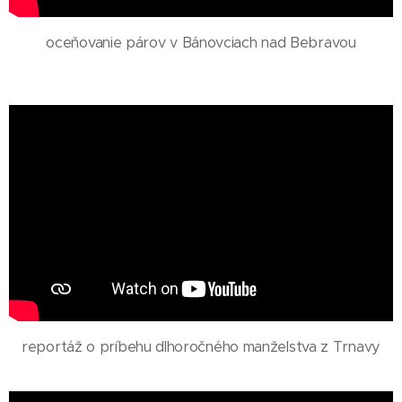
oceňovanie párov v Bánovciach nad Bebravou
reportáž o príbehu dlhoročného manželstva z Trnavy