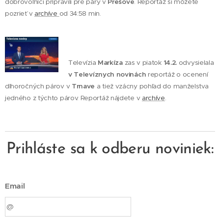
dobrovoľníci pripravili pre páry v
Prešove
. Reportáž si môžete
pozrieť v
archíve
od 34:58 min.
Televízia
Markíza
zas v piatok
14.2.
odvysielala
v Televíz
nych novinách
reportáž o ocenení
dlhoročných párov v
Trnave
a tiež vzácny pohľad do manželstva
jedného z týchto párov. Reportáž nájdete v
archíve
.
Prihláste sa k odberu noviniek:
Email