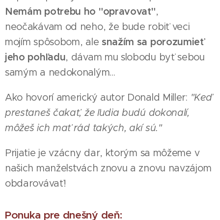
Nemám potrebu ho "opravovať"
,
neočakávam od neho, že bude robiť veci
mojím spôsobom, ale
snažím sa porozumieť
jeho pohľadu
, dávam mu slobodu byť sebou
samým a nedokonalým...
Ako hovorí americký autor Donald Miller:
"Keď
prestaneš čakať, že ľudia budú dokonalí,
môžeš ich mať rád takých, akí sú."
Prijatie je vzácny dar, ktorým sa môžeme v
našich manželstvách znovu a znovu navzájom
obdarovávať!
Ponuka pre dnešný deň: