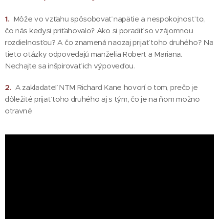
1.
Môže vo vzťahu spôsobovať napätie a nespokojnosť to,
čo nás kedysi priťahovalo? Ako si poradiť so vzájomnou
rozdielnosťou? A čo znamená naozaj prijať toho druhého? Na
tieto otázky odpovedajú manželia Robert a Mariana.
Nechajte sa inšpirovať ich výpoveďou.
2.
A zakladateľ NTM Richard Kane hovorí o tom, prečo je
dôležité prijať toho druhého aj s tým, čo je na ňom možno
otravné 😊