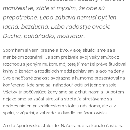
manželstve, stále si myslím, že obe sú
prepotrebné. Lebo zábava nemusí byť len
lacná, bezduchá. Lebo radosť je ovocie
Ducha, poháňadlo, motivátor.
Spomínam si veľmi presne a živo, v akej situácii sme sa s
manželom zoznámili. Ja som prežívala svoj veľký smútok z
rozchodu s jedným mužom, môj terajší manžel práve študoval
knihy o ženách a rozdieloch medzi pohlaviami a ako na ženy.
Svoje načítané znalosti svojrázne a humorne prezentoval na
konferencii, kde sme sa "náhodou" ocitli pri jednom stole.
Všetky tri počúvajúce ženy sme sa z chuti nasmiali. A potom
nejako sme sa začali stretať a stretať a stretávame sa
dodnes nielen pri jedálenskom stole u nás doma, ale aj v
spálni, v kúpeľni, v záhrade, v divadle, na športovisku...
A o to športovisko stále ide. Naše rande sa konalo často na