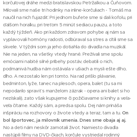
korčuľovej dráhe medzi bratislavskou Petržalkou a Čuňovom.
Milovali sme naše tri hodinky na inline-korčuliach - Tomáš ma
naučil na nich fujazdiť. Pri jednom bufete sme si dali kofolu, pri
ďalšom horalku, pri treťom 5 minút sediacu pauzu, a toto
každý týždeň. Ako pri každom zdravom pohybe aj nám sa
vyplavovali hormóny radosti, odbúraval sa stres a cítili sme sa
skvele. V týždni som ja jeho dotiahla do divadla na muzikál.
Nie na jeden, na všetky vtedy hrané. Prežívali sme spolu
emóciami nabité silné príbehy postáv, debatili o nich,
podmanivá hudba nám ostávala v ušiach a mysli ešte dlho,
dlho. A nezostalo len pri tomto. Na rad prišlo plávanie,
bedminton, lyže, tanec na plesoch, opera, balet (tu sa mi
nepodarilo spraviť s manželom zázrak - opera ani balet si ho
nezískali), zato však kupujeme či požičiavame si knihy a veľa-
veľa čítame. Každý sám, a predsa spolu. Dej nám prináša
inšpiráciu na rozhovory o živote vtedy a teraz, tam a tu.
On
bol športovec, ja milovník umenia. Dnes sme obaja aj aj.
No a deti nám neskôr zamotali život. Namiesto divadla
nastúpili filmy na DVD-čkach, korčule vystriedal rodinný