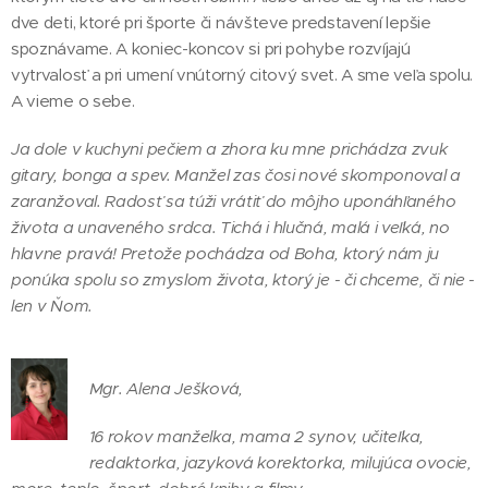
dve deti, ktoré pri športe či návšteve predstavení lepšie
spoznávame. A koniec-koncov si pri pohybe rozvíjajú
vytrvalosť a pri umení vnútorný citový svet. A sme veľa spolu.
A vieme o sebe.
Ja dole v kuchyni pečiem a zhora ku mne prichádza zvuk
gitary, bonga a spev. Manžel zas čosi nové skomponoval a
zaranžoval. Radosť sa túži vrátiť do môjho uponáhľaného
života a unaveného srdca. Tichá i hlučná, malá i veľká, no
hlavne pravá! Pretože pochádza od Boha, ktorý nám ju
ponúka spolu so zmyslom života, ktorý je - či chceme, či nie -
len v Ňom.
Mgr. Alena Ješková,
16 rokov manželka, mama 2 synov, učiteľka,
redaktorka, jazyková korektorka, milujúca ovocie,