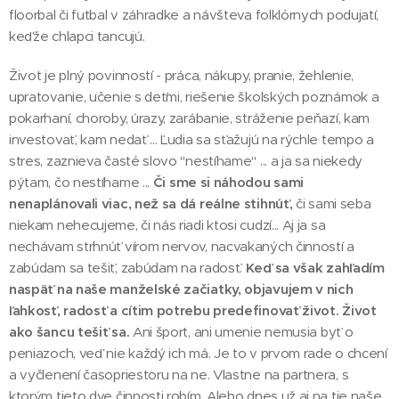
floorbal či futbal v záhradke a návšteva folklórnych podujatí,
keďže chlapci tancujú.
Život je plný povinností - práca, nákupy, pranie, žehlenie,
upratovanie, učenie s deťmi, riešenie školských poznámok a
pokarhaní, choroby, úrazy, zarábanie, stráženie peňazí, kam
investovať, kam nedať ... Ľudia sa sťažujú na rýchle tempo a
stres, zaznieva časté slovo "nestíhame" ... a ja sa niekedy
pýtam, čo nestíhame ...
Či sme si náhodou sami
nenaplánovali viac, než sa dá reálne stihnúť,
či sami seba
niekam nehecujeme, či nás riadi ktosi cudzí... Aj ja sa
nechávam strhnúť vírom nervov, nacvakaných činností a
zabúdam sa tešiť, zabúdam na radosť.
Keď sa však zahľadím
naspäť na naše manželské začiatky, objavujem v nich
ľahkosť, radosť a cítim potrebu predefinovať život. Život
ako šancu tešiť sa.
Ani šport, ani umenie nemusia byť o
peniazoch, veď nie každý ich má. Je to v prvom rade o chcení
a vyčlenení časopriestoru na ne. Vlastne na partnera, s
ktorým tieto dve činnosti robím. Alebo dnes už aj na tie naše