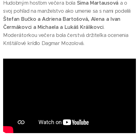
Hudobným hosťom večera bola
Sima Martausová
a o
svoj pohľad na manželstvo ako umenie sa s nami podelili
Štefan Bučko a Adriena Bartošová, Alena a Ivan
Čermákovci a Michaela a Lukáš Králikovci
.
Moderátorkou večera bola čerstvá držiteľka ocenenia
Krištáľové krídlo Dagmar Mozolová.