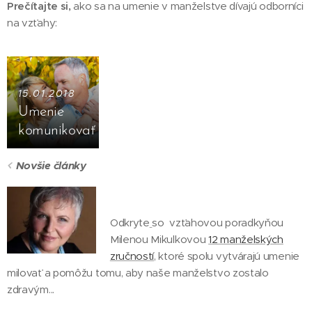
Prečítajte si,
ako sa na umenie v manželstve dívajú odborníci
na vzťahy:
15.01.2018
Umenie
komunikovať
Novšie články
Odkryte
so vzťahovou poradkyňou
Milenou Mikulkovou
12 manželských
zručností
, ktoré spolu vytvárajú umenie
milovať a pomôžu tomu, aby naše manželstvo zostalo
zdravým...