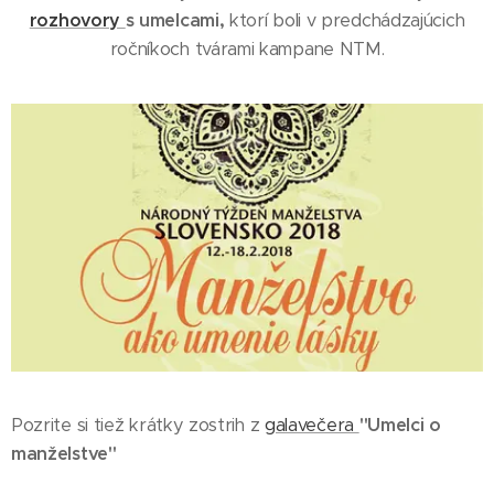
rozhovory
s umelcami,
ktorí boli v predchádzajúcich
ročníkoch tvárami kampane NTM.
Pozrite si tiež krátky zostrih z
galavečera
"Umelci o
manželstve"